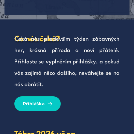
Co nás čeká? 
Čeká nás především týden zábavných 
her, krásná příroda a noví přátelé. 
Přihlaste se vyplněním přihlášky, a pokud 
vás zajímá něco dalšího, neváhejte se na 
nás obrátit.
Přihláška