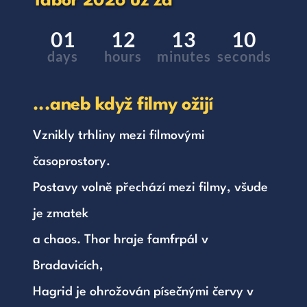
Tábor 2026 už za
01
12
13
10
days
hours
minutes
seconds
...aneb když filmy ožijí
Vznikly trhliny mezi filmovými 
časoprostory. 
Postavy volně přechází mezi filmy, všude 
je zmatek 
a chaos. Thor hraje famfrpál v 
Bradavicích, 
Hagrid je ohrožován písečnými červy v 